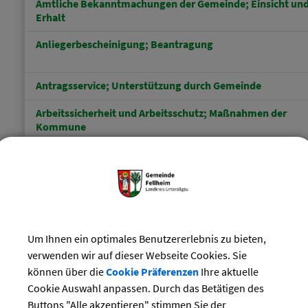
Amtliche Bekanntmachungen der Gemeinde; Einsicht un
Erhalt
Anliegerbescheinigung; Beantragung
Antragsservice; Unterstützung durch Gemeinde
Arbeitssicherheit und Arbeitsschutz; Maßnahmen der
Kommune
Außenbereichssatzung; Erlass
Baden, Betreten und Befahren von Eisflächen; Erlass von
Regelungen
Bauakten; Beantragung der Einsichtnahme
Um Ihnen ein optimales Benutzererlebnis zu bieten,
Baugebiet; Informationen zur Erschließung
verwenden wir auf dieser Webseite Cookies. Sie
können über die
Cookie Präferenzen
Ihre aktuelle
Cookie Auswahl anpassen. Durch das Betätigen des
Bauland; Bereitstellung durch Gemeinde
Buttons "Alle akzeptieren" stimmen Sie der