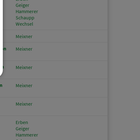
Geiger
Hammerer
Schaupp
Wechsel
Meixner
von
Meixner
om
Meixner
om
Meixner
Meixner
Erben
Geiger
Hammerer