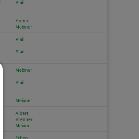
d
Plail
Huber
Meixner
Plail
Plail
Meixner
Plail
Meixner
Albert
Brenner
Meixner
Erben