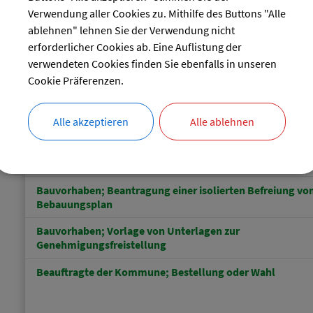
Verwendung aller Cookies zu. Mithilfe des Buttons "Alle
ablehnen" lehnen Sie der Verwendung nicht
erforderlicher Cookies ab. Eine Auflistung der
verwendeten Cookies finden Sie ebenfalls in unseren
Baurecht; Erlass örtlicher Bauvorschriften
Cookie Präferenzen.
Bauvorhaben; Beantragung einer isolierten Abweichung 
Alle akzeptieren
Alle ablehnen
örtlichen Bauvorschriften
Bauvorhaben; Beantragung einer isolierten Ausnahme v
Bebauungsplan
Bauvorhaben; Beantragung einer isolierten Befreiung v
Bebauungsplan
Bauvorhaben; Vorlage von Unterlagen zur
Genehmigungsfreistellung
Beauftragte der Kommune; Bestellung oder Wahl