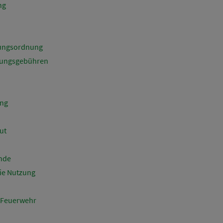
ng
zungsordnung
tzungsgebühren
ung
ut
inde
die Nutzung
r Feuerwehr