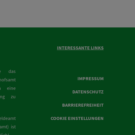
INTERESSANTE LINKS
ie das
IMPRESSUM
hofsamt
n eine
DATENSCHUTZ
rung zu
BARRIEREFREIHEIT
eldeamt
COOKIE EINSTELLUNGEN
mt) ist
lich!