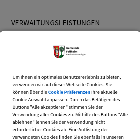
VERWALTUNGSLEISTUNGEN
Bauland; Bereitstellung durch Gemeinde
Bürgermeister- und Gemeinderatsangelegenheiten; Infor
Bürgerversammlung; Teilnahme
Feldgeschworene; Beauftragung
Feuerbeschau; Durchführung
Um Ihnen ein optimales Benutzererlebnis zu bieten,
Freiwillige Feuerwehr; Feuerwehrdienst
verwenden wir auf dieser Webseite Cookies. Sie
Gemeinderat; Informationen zu Sitzungsniederschriften
können über die
Cookie Präferenzen
Ihre aktuelle
Gemeinderat; Informationen zu den Sitzungen
Cookie Auswahl anpassen. Durch das Betätigen des
Buttons "Alle akzeptieren" stimmen Sie der
Gewässer dritter Ordnung; Informationen zum Hochwasse
Verwendung aller Cookies zu. Mithilfe des Buttons "Alle
Gewässer dritter Ordnung; Informationen zur Gewässerun
ablehnen" lehnen Sie der Verwendung nicht
Gewerbeansiedlung; Ausweis von Gewerbegebieten
erforderlicher Cookies ab. Eine Auflistung der
Heimatpflege; Bestellung einer Ortsheimatpflegerin/eines
verwendeten Cookies finden Sie ebenfalls in unseren