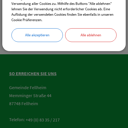
Verwendung aller Cookies zu. Mithilfe des Buttons "Alle ablehnen"
lehnen Sie der Verwendung nicht erforderlicher Cookies ab. Eine
Sachgebiete
Auflistung der verwendeten Cookies finden Sie ebenfalls in unseren
Gaststätten- / Gewerbe- / Fischereiwesen
Cookie Präferenzen.
Alle akzeptieren
Alle ablehnen
SO ERREICHEN SIE UNS
Gemeinde Fellheim
Memminger Straße 44
87748 Fellheim
Telefon:
+49 (0) 83 35 / 217