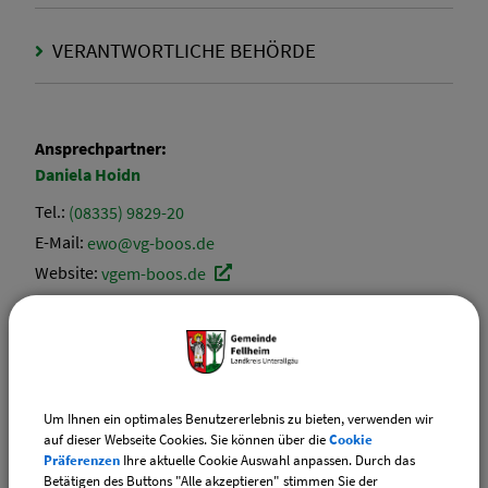
VERANTWORTLICHE BEHÖRDE
Ansprechpartner:
Daniela
Hoidn
Tel.:
(08335) 9829-20
E-Mail:
ewo@vg-boos.de
Website:
vgem-boos.de
Ansprechpartner:
Elvira
Ehrle
Tel.:
(08335) 9829-17
Um Ihnen ein optimales Benutzererlebnis zu bieten, verwenden wir
E-Mail:
ewo@vg-boos.de
auf dieser Webseite Cookies. Sie können über die
Cookie
Website:
vgem-boos.de
Präferenzen
Ihre aktuelle Cookie Auswahl anpassen. Durch das
Betätigen des Buttons "Alle akzeptieren" stimmen Sie der