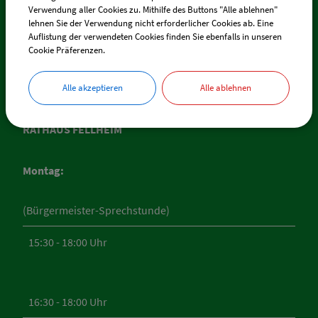
Verwendung aller Cookies zu. Mithilfe des Buttons "Alle ablehnen"
E-Mail:
fellheim@vg-boos.de
lehnen Sie der Verwendung nicht erforderlicher Cookies ab. Eine
Auflistung der verwendeten Cookies finden Sie ebenfalls in unseren
BayernPortal - Sicherer Kontakt
Cookie Präferenzen.
Alle akzeptieren
Alle ablehnen
ÖFFNUNGSZEITEN
RATHAUS FELLHEIM
Montag:
(Bürgermeister-Sprechstunde)
15:30 - 18:00 Uhr
16:30 - 18:00 Uhr