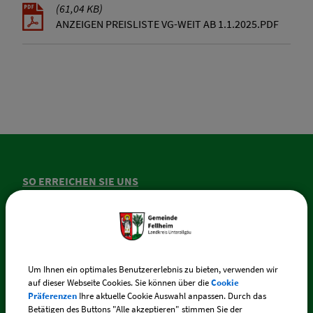
(61,04 KB)
ANZEIGEN PREISLISTE VG-WEIT AB 1.1.2025.PDF
SO ERREICHEN SIE UNS
Gemeinde Fellheim
Memminger Straße 44
87748 Fellheim
Um Ihnen ein optimales Benutzererlebnis zu bieten, verwenden wir
auf dieser Webseite Cookies. Sie können über die
Cookie
Telefon:
+49 (0) 83 35 / 217
Präferenzen
Ihre aktuelle Cookie Auswahl anpassen. Durch das
Betätigen des Buttons "Alle akzeptieren" stimmen Sie der