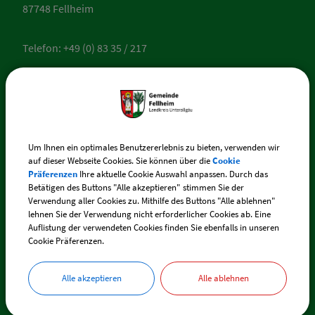
87748 Fellheim
Telefon:
+49 (0) 83 35 / 217
E-Mail:
fellheim@vg-boos.de
BayernPortal - Sicherer Kontakt
Um Ihnen ein optimales Benutzererlebnis zu bieten, verwenden wir
auf dieser Webseite Cookies. Sie können über die
Cookie
Präferenzen
Ihre aktuelle Cookie Auswahl anpassen. Durch das
ÖFFNUNGSZEITEN
Betätigen des Buttons "Alle akzeptieren" stimmen Sie der
RATHAUS FELLHEIM
Verwendung aller Cookies zu. Mithilfe des Buttons "Alle ablehnen"
lehnen Sie der Verwendung nicht erforderlicher Cookies ab. Eine
Auflistung der verwendeten Cookies finden Sie ebenfalls in unseren
Montag:
Cookie Präferenzen.
(Bürgermeister-Sprechstunde)
Alle akzeptieren
Alle ablehnen
15:30 - 18:00 Uhr