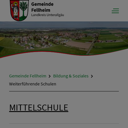
Aktuelles
Gemeinde Fellheim
Bildung & Soziales
Rathaus & Service
Weiterführende Schulen
Bildung & Soziales
MITTELSCHULE
Bauen & Wohnen