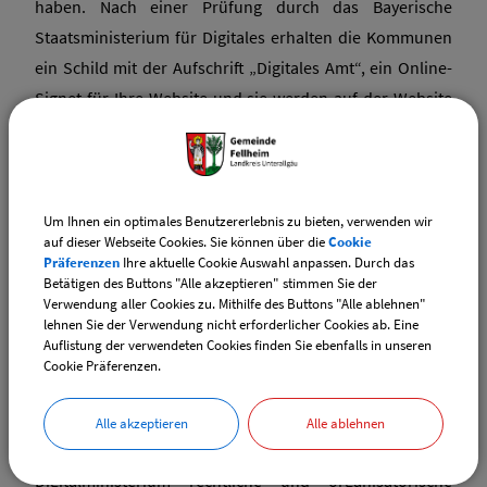
haben. Nach einer Prüfung durch das Bayerische
Staatsministerium für Digitales erhalten die Kommunen
ein Schild mit der Aufschrift „Digitales Amt“, ein Online-
Signet für Ihre Website und sie werden auf der Website
des Ministeriums veröffentlicht.
Das Bayerische Staatsministerium für Digitales
unterstützt die Kommunen mit einer Vielzahl von
Um Ihnen ein optimales Benutzererlebnis zu bieten, verwenden wir
Maßnahmen bei der Verwaltungsdigitalisierung. Mit dem
auf dieser Webseite Cookies. Sie können über die
Cookie
Präferenzen
Ihre aktuelle Cookie Auswahl anpassen. Durch das
Förderprogramm „Digitales Rathaus“ stehen insgesamt
Betätigen des Buttons "Alle akzeptieren" stimmen Sie der
rund 42 Millionen Euro bereit. Gemeinden,
Verwendung aller Cookies zu. Mithilfe des Buttons "Alle ablehnen"
lehnen Sie der Verwendung nicht erforderlicher Cookies ab. Eine
Zusammenschlüsse von Gemeinden sowie
Auflistung der verwendeten Cookies finden Sie ebenfalls in unseren
Gemeindeverbände im Freistaat Bayern können diese
Cookie Präferenzen.
Zuschüsse im Rahmen des Förderprogramms für die
erstmalige Bereitstellung von Online-Diensten erhalten.
Alle akzeptieren
Alle ablehnen
Mit dem „Grundkurs Digitallotse“ vermittelt das
Digitalministerium rechtliche und organisatorische