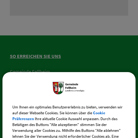
SO ERREICHEN SIE UNS
Gemeinde Fellheim
Memminger Straße 44
87748 Fellheim
Telefon:
+49 (0) 83 35 / 217
Um Ihnen ein optimales Benutzererlebnis zu bieten, verwenden wir
auf dieser Webseite Cookies. Sie können über die
Cookie
Präferenzen
Ihre aktuelle Cookie Auswahl anpassen. Durch das
E-Mail:
fellheim@vg-boos.de
Betätigen des Buttons "Alle akzeptieren" stimmen Sie der
Verwendung aller Cookies zu. Mithilfe des Buttons "Alle ablehnen"
BayernPortal - Sicherer Kontakt
lehnen Sie der Verwendung nicht erforderlicher Cookies ab. Eine