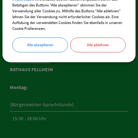
Telefon:
+49 (0) 83 35 / 217
Betätigen des Buttons "Alle akzeptieren" stimmen Sie der
Verwendung aller Cookies zu. Mithilfe des Buttons "Alle ablehnen"
lehnen Sie der Verwendung nicht erforderlicher Cookies ab. Eine
E-Mail:
fellheim@vg-boos.de
Auflistung der verwendeten Cookies finden Sie ebenfalls in unseren
Cookie Präferenzen.
BayernPortal - Sicherer Kontakt
Alle akzeptieren
Alle ablehnen
ÖFFNUNGSZEITEN
RATHAUS FELLHEIM
Montag:
(Bürgermeister-Sprechstunde)
15:30 - 18:00 Uhr