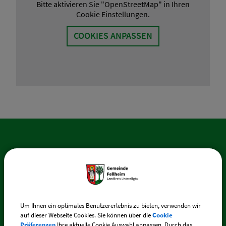
Bitte aktivieren Sie "OpenStreetMap" in Ihren
Cookie Einstellungen.
COOKIES ANPASSEN
SO ERREICHEN SIE UNS
Gemeinde Fellheim
Memminger Straße 44
87748 Fellheim
Um Ihnen ein optimales Benutzererlebnis zu bieten, verwenden wir
auf dieser Webseite Cookies. Sie können über die
Cookie
Präferenzen
Ihre aktuelle Cookie Auswahl anpassen. Durch das