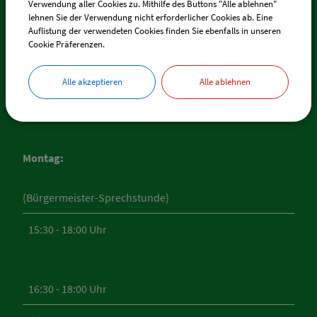
Verwendung aller Cookies zu. Mithilfe des Buttons "Alle ablehnen"
E-Mail:
fellheim@vg-boos.de
lehnen Sie der Verwendung nicht erforderlicher Cookies ab. Eine
BayernPortal - Sicherer Kontakt
Auflistung der verwendeten Cookies finden Sie ebenfalls in unseren
Cookie Präferenzen.
Alle akzeptieren
Alle ablehnen
ÖFFNUNGSZEITEN
RATHAUS FELLHEIM
Montag:
(Bürgermeister-Sprechstunde)
15:30 - 18:00 Uhr
16:30 - 18:00 Uhr