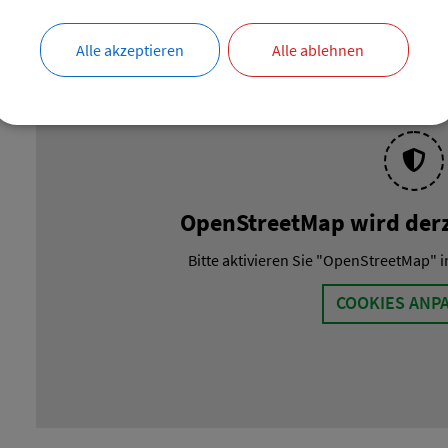
Alle akzeptieren
Alle ablehnen
OpenStreetMap wird derze
Bitte aktivieren Sie "OpenStreetMap" i
COOKIES ANP