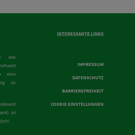
INTERESSANTE LINKS
ie das
IMPRESSUM
hofsamt
n eine
DATENSCHUTZ
rung zu
BARRIEREFREIHEIT
eldeamt
COOKIE EINSTELLUNGEN
mt) ist
lich!