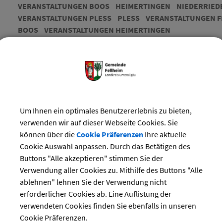
VERANSTALTUNGEN BOOS
HEIMERTINGEN
NIEDERRIED
VERANSTALTUNGEN PLESS
PLESS
VERANSTALTUNGEN F
BOOS
VERANSTALTUNGEN HEIMERTINGEN
BLUTSPENDEN HEIMERT
DIENSTAG, 23.9.2025, 16:30 UHR
Um Ihnen ein optimales Benutzererlebnis zu bieten,
verwenden wir auf dieser Webseite Cookies. Sie
können über die
Cookie Präferenzen
Ihre aktuelle
TERMINE
Cookie Auswahl anpassen. Durch das Betätigen des
Buttons "Alle akzeptieren" stimmen Sie der
Datum
Uhrzeit
Verwendung aller Cookies zu. Mithilfe des Buttons "Alle
ablehnen" lehnen Sie der Verwendung nicht
erforderlicher Cookies ab. Eine Auflistung der
24.09.2026
16:30
‐ 20:00
Uhr
verwendeten Cookies finden Sie ebenfalls in unseren
Cookie Präferenzen.