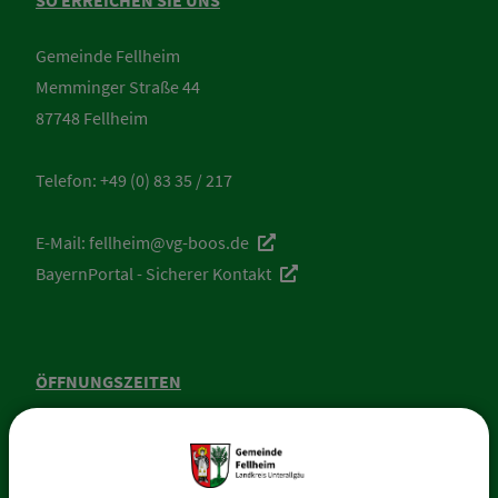
SO ERREICHEN SIE UNS
Gemeinde Fellheim
Memminger Straße 44
87748 Fellheim
Telefon:
+49 (0) 83 35 / 217
E-Mail:
fellheim@vg-boos.de
BayernPortal - Sicherer Kontakt
ÖFFNUNGSZEITEN
RATHAUS FELLHEIM
Montag: