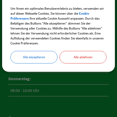
Um Ihnen ein optimales Benutzererlebnis zu bieten, verwenden wir
(Bürgermeister-Sprechstunde)
auf dieser Webseite Cookies. Sie können über die
Cookie
Präferenzen
Ihre aktuelle Cookie Auswahl anpassen. Durch das
15:30 - 18:00 Uhr
Betätigen des Buttons "Alle akzeptieren" stimmen Sie der
Verwendung aller Cookies zu. Mithilfe des Buttons "Alle ablehnen"
lehnen Sie der Verwendung nicht erforderlicher Cookies ab. Eine
Auflistung der verwendeten Cookies finden Sie ebenfalls in unseren
16:30 - 18:00 Uhr
Cookie Präferenzen.
Mittwoch:
Alle akzeptieren
Alle ablehnen
08:00 - 10:00 Uhr
Donnerstag:
08:00 - 10:00 Uhr