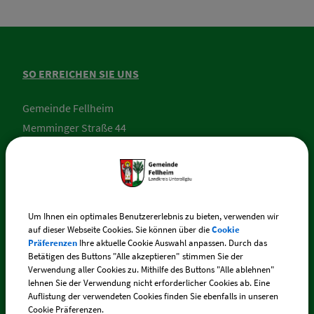
SO ERREICHEN SIE UNS
Gemeinde Fellheim
Memminger Straße 44
87748 Fellheim
Telefon:
+49 (0) 83 35 / 217
Um Ihnen ein optimales Benutzererlebnis zu bieten, verwenden wir
E-Mail:
fellheim@vg-boos.de
auf dieser Webseite Cookies. Sie können über die
Cookie
Präferenzen
Ihre aktuelle Cookie Auswahl anpassen. Durch das
BayernPortal - Sicherer Kontakt
Betätigen des Buttons "Alle akzeptieren" stimmen Sie der
Verwendung aller Cookies zu. Mithilfe des Buttons "Alle ablehnen"
lehnen Sie der Verwendung nicht erforderlicher Cookies ab. Eine
Auflistung der verwendeten Cookies finden Sie ebenfalls in unseren
Cookie Präferenzen.
ÖFFNUNGSZEITEN