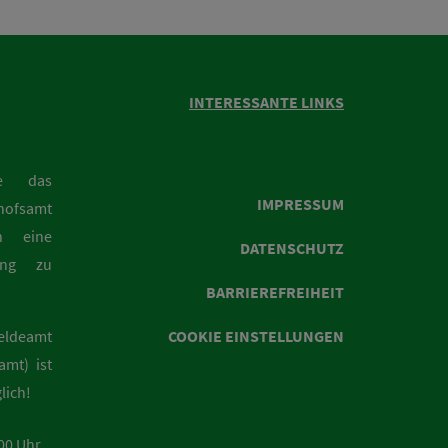
INTERESSANTE LINKS
ie das
IMPRESSUM
hofsamt
n eine
DATENSCHUTZ
rung zu
BARRIEREFREIHEIT
eldeamt
COOKIE EINSTELLUNGEN
mt) ist
lich!
:00 Uhr