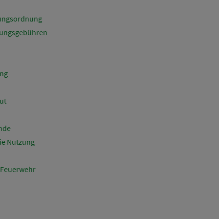
zungsordnung
tzungsgebühren
ung
ut
inde
die Nutzung
r Feuerwehr