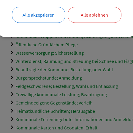
Immobilien; Informationen zur Vermietung und Verpachtu
Kommunale Auszeichnung; Ehrung durch die Gemeinde
Alle akzeptieren
Alle ablehnen
Kommunale Grundstücksangelegenheiten; Informationen
Kommunale Partnerschaften; Pflege
Kommunale Wappen und Fahnen; Beantragung der Verwe
Öffentliche Grünflächen; Pflege
Wasserversorgung; Sicherstellung
Winterdienst; Räumung und Streuung bei Schnee und Eisgl
Beauftragte der Kommune; Bestellung oder Wahl
Bürgersprechstunde; Anmeldung
Feldgeschworene; Bestellung, Wahl und Entlassung
Freiwillige kommunale Leistung; Beantragung
Gemeindeeigene Gegenstände; Verleih
Heimatkundliche Schriften; Herausgabe
Kommunale Ferienangebote; Informationen und Anmeldu
Kommunale Karten und Geodaten; Erhalt