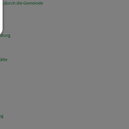
ng durch die Gemeinde
ndung
ätte
ng