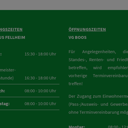
NGSZEITEN
ÖFFNUNGSZEITEN
US FELLHEIM
VG BOOS
Für Angelegenheiten, d
:
15:30 - 18:00 Uhr
Standes-, Renten- und Fried
betreffen, wird empfohle
meister-
vorherige Terminvereinba
stunde)
16:30 - 18:00 Uhr
treffen!
ch:
08:00 - 10:00 Uhr
Der Zugang zum Einwohnerm
stag:
08:00 - 10:00 Uhr
(Pass-/Ausweis- und Gewerbea
ohne Terminvereinbarung mög
Montag:
08:00 - 12