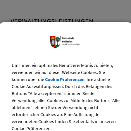
VERWALTUNGSLEISTUNGEN
Bauland; Bereitstellung durch Gemeinde
Bürgermeister- und Gemeinderatsangelegenheiten; Infor
Bürgerversammlung; Teilnahme
Feldgeschworene; Beauftragung
Um Ihnen ein optimales Benutzererlebnis zu bieten,
Feuerbeschau; Durchführung
verwenden wir auf dieser Webseite Cookies. Sie
Freiwillige Feuerwehr; Feuerwehrdienst
können über die
Cookie Präferenzen
Ihre aktuelle
Gemeinderat; Informationen zu Sitzungsniederschriften
Cookie Auswahl anpassen. Durch das Betätigen des
Gemeinderat; Informationen zu den Sitzungen
Buttons "Alle akzeptieren" stimmen Sie der
Verwendung aller Cookies zu. Mithilfe des Buttons "Alle
Gewässer dritter Ordnung; Informationen zum Hochwasse
ablehnen" lehnen Sie der Verwendung nicht
Gewässer dritter Ordnung; Informationen zur Gewässerun
erforderlicher Cookies ab. Eine Auflistung der
Gewerbeansiedlung; Ausweis von Gewerbegebieten
verwendeten Cookies finden Sie ebenfalls in unseren
Heimatpflege; Bestellung einer Ortsheimatpflegerin/eines
Cookie Präferenzen.